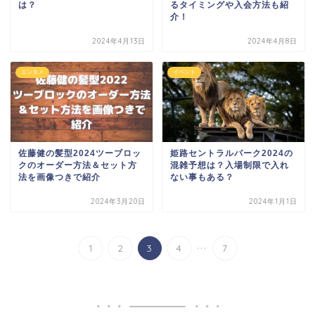
は？
るタイミングや入会方法も紹
介！
2024年4月13日
2024年4月8日
エンタメ
イベント
佐藤健の髪型2024ツーブロッ
姫路セントラルパーク2024の
クのオーダー方法＆セット方
混雑予想は？入場制限で入れ
法を画像つきで紹介
ない事もある？
2024年3月20日
2024年1月1日
...
1
2
3
4
7