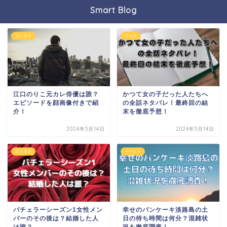
Smart Blog
エンタメ
マンガ
江口のりこ元カレ俳優は誰？
かつて女の子だった人たちへ
エピソードを顔画像付きで紹
の全話ネタバレ！最終回の結
介！
末を徹底予想！
2024年5月14日
2024年5月14日
エンタメ
イベント
バチェラーシーズン1女性メン
幸せのパンケーキ淡路島の土
バーのその後は？結婚した人
日の待ち時間は何分？混雑状
は誰？
況を徹底調査！